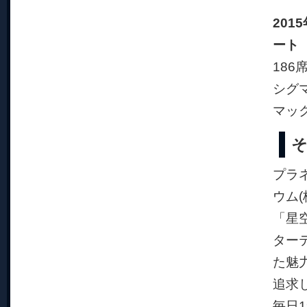
201
ート
186
シグ
マック
プラ
ウム(
「星
ター
た魅
追求
毎日