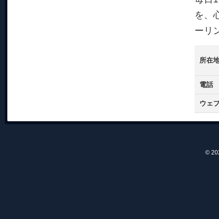
を、
ーリ
所在
電話
ウェ
© 2