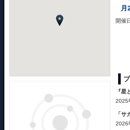
月
開催
『星
202
「サ
202