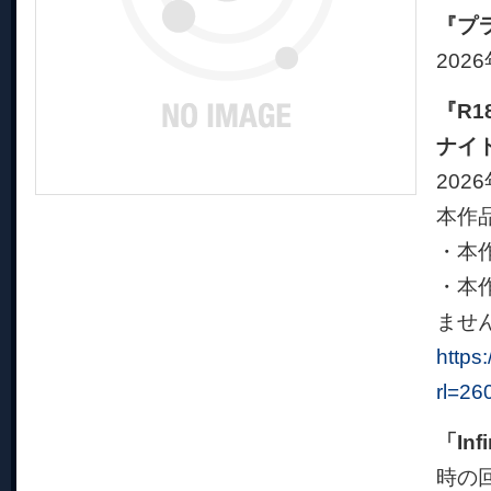
『プ
202
『R
ナイト
202
本作
・本
・本
ませ
https
rl=26
「In
時の