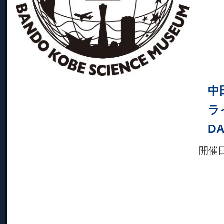
中
ラ
DA
開催