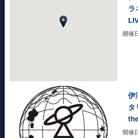
ラ
LI
開催
伊
タ
th
開催