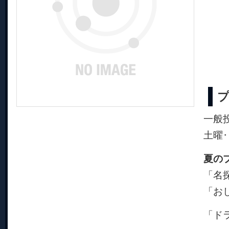
一般
土曜･
夏のプ
「名
「お
「ド