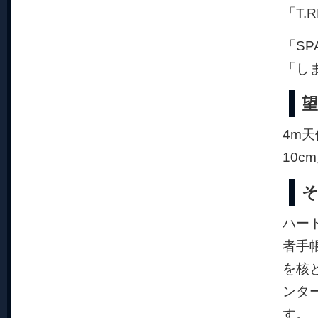
「T.
「SP
「し
望
4m天
10c
ハー
者手
を核
ンタ
す。