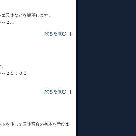
シエ天体などを観望します。
２...
[
続きを読む...
]
す。
０～２１：００
[
続きを読む...
]
ットを使って天体写真の初歩を学びま