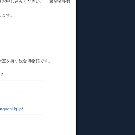
りお申し込みください。 希望者多数
します。
示室を持つ総合博物館です。
2
guchi.lg.jp/
で）