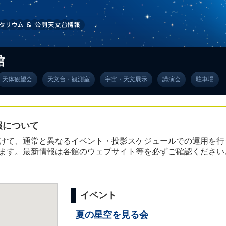
館
天体観望会
天文台・観測室
宇宙・天文展示
講演会
駐車場
報について
けて、通常と異なるイベント・投影スケジュールでの運用を行
ます。最新情報は各館のウェブサイト等を必ずご確認ください
イベント
夏の星空を見る会