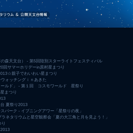
の森天文台） - 第5回陸別スターライトフェスティバル
 第20回サマーホリデーin原村星まつり
ta2013☆親子でわいわい星まつり
ターウォッチングｉｎあきた
ールド」 - 第１回 コスモワールド 星祭り
ろ星まつり
13
台 夏祭り2013
スパーク - イブニングアワー「星祭りの夜」
- プラネタリウムと星空観察会「夏の大三角と月を見よう！」
つり
013