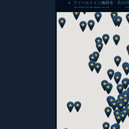
フィールドイン楓林舎 - 天の川
清里駅西市営駐車場となり - 
るり渓温泉 ポテポテパーク -
道の駅福富 - 第11回広島星ま
稗原やまびこ農園やまびこ館 - 
石垣島天文台（むりかぶし望遠鏡
石川県柳田星の観察館「満天星」
結城市民情報センター 天体ド
花立山天文台「美スター」 - 花
県立ぐんま天文台 - ぐんま天
田村市星の村天文台 - 星の村ス
はまぎん こども宇宙科学館 
石川県柳田星の観察館「満天星