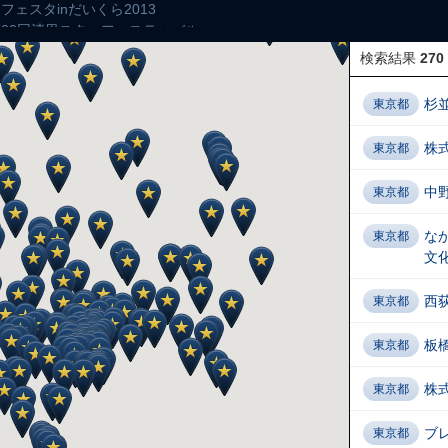
フェスタinだいくら2013
第23回清里スターフェスティバル
 第13回「星をもとめて」
検索結果
270
つり
出雲星空観望会2013
杉
東京都
） - 南の島の星まつり2013
 - 満天星スターパーティー 20周年拡大版
株
東京都
ーム - スターウィーク連夜の観望会
立山星まつり2013
中
東京都
文台 秋祭り
ターライトフェスティバル 2013
な
東京都
- 〈スペシャルナイト〉「トナカイといっしょにクリスマスの星空を見よ
文
」 - 満天星スターパーティー
西
東京都
板
東京都
株
東京都
ブ
東京都