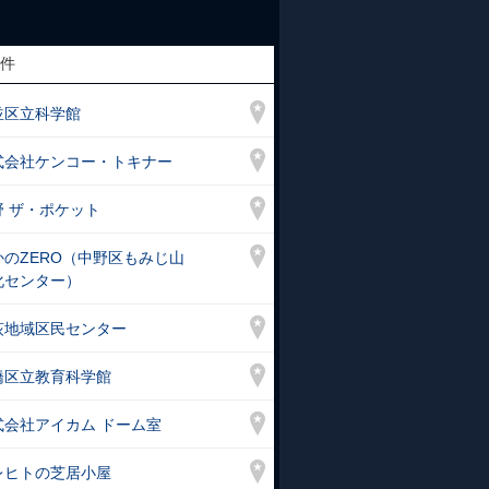
件
並区立科学館
式会社ケンコー・トキナー
野 ザ・ポケット
かのZERO（中野区もみじ山
う！」
化センター）
荻地域区民センター
橋区立教育科学館
式会社アイカム ドーム室
レヒトの芝居小屋