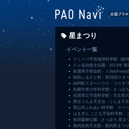
星まつり
イベント一覧
りくべつ宇宙地球科学館（銀河
八ヶ岳自然文化園 - 2013年
鈴鹿馬子唄会館 - ☆StarFes
秋田ふるさと村 - 第26回ス
由利町スターハウス「コスモワ
札幌市青少年科学館 - さっぽ
佐賀県立宇宙科学館 - 天文祭20
県立ぐんま天文台 - ぐんま天文
郡山市ふれあい科学館 スペー
はまぎん こども宇宙科学館 
前田森林公園 - さっぽろ 星ま
胎内自然天文館 - 胎内星まつり2