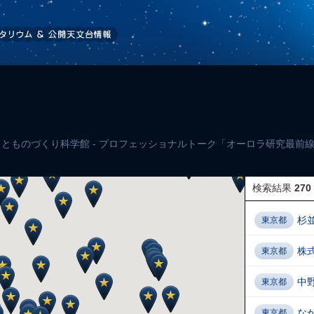
とものづくり科学館 - プロフェッショナルトーク「オーロラ研究最前線
検索結果
270
杉
東京都
株
東京都
中
東京都
な
東京都