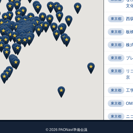
文
西
東京都
板
東京都
株
東京都
ブ
東京都
リ
東京都
京
工
東京都
OM
東京都
ニコ
東京都
GA
© 2026 PAONavi準備会議