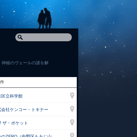
 神秘のヴェールの謎を解
件
並区立科学館
式会社ケンコー・トキナー
野 ザ・ポケット
かのZERO（中野区もみじ山