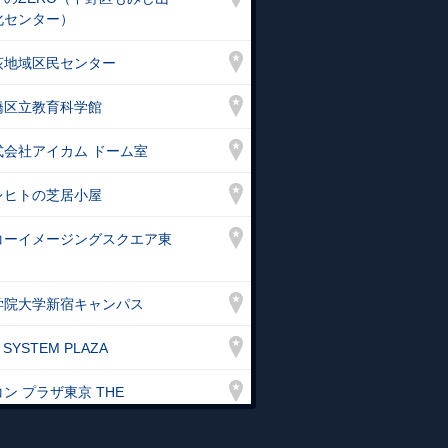
化センター）
荻地域区民センター
橋区立教育科学館
式会社アイカム ドーム室
レヒトの芝居小屋
コーイメージングスクエア東
学院大学新宿キャンパス
 SYSTEM PLAZA
ン プラザ東京 THE
LLERY