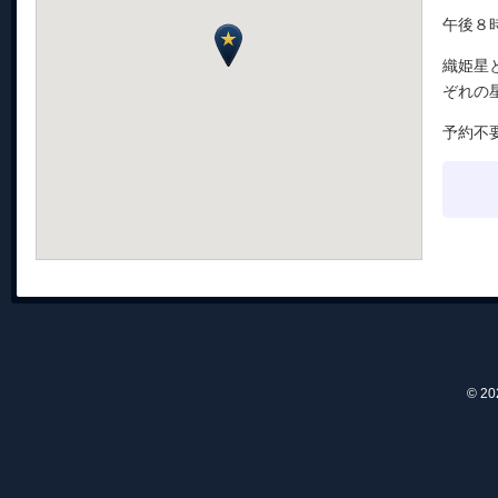
午後８
織姫星
ぞれの
予約不
© 2