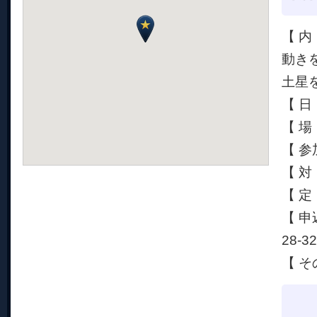
【 
動き
土星
【 日
【 
【 参
【 
【 定
【 申
28-3
【 