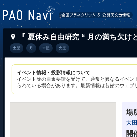
『 夏休み自由研究 “ 月の満ち欠けと
土星
月
木星
火星
イベント情報・投影情報について
イベント等の自粛要請を受けて、通常と異なるイベン
られている場合があります。最新情報は各館のウェブ
場
大
開