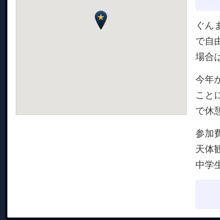
ぐん
で自
場合
今年
こと
で休
参加
天体
中学