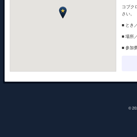
コブク
さい。
■ とき／
■ 場
■ 参加
© 2