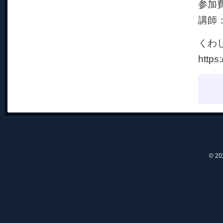
参加
講師
くわ
https
© 2