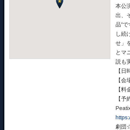
本公
出、
品”
し続
せ」
とマ
説も
【日時
【会
【料金
【予
Peati
https
劇団