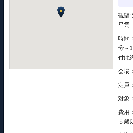
観望
星雲
時間：
分～
付は
会場
定員：
対象
費用
５歳