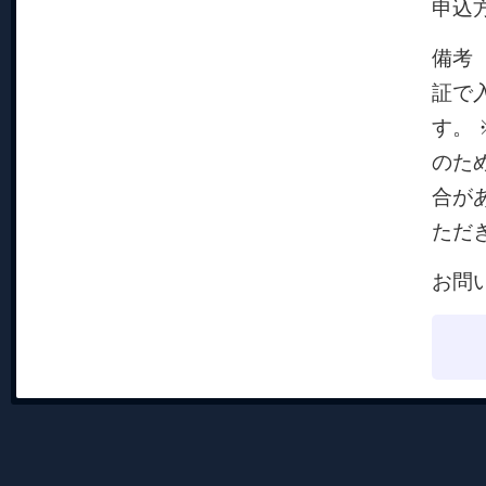
申込
備考
証で
す。
のた
合が
ただ
お問い