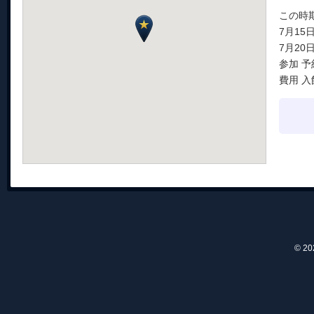
この時
7月15
7月2
参加 
費用 
© 2