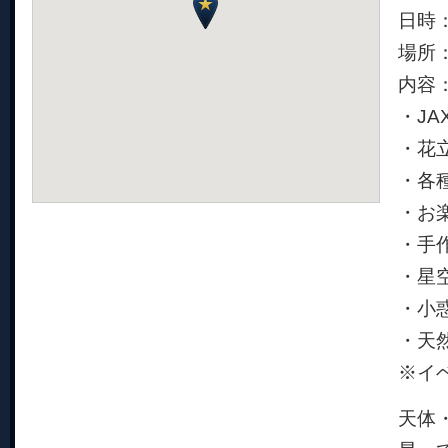
日時：
場所
内容
・J
・花
・各
・お
・手作
・星
・小惑
・天
※イ
天体