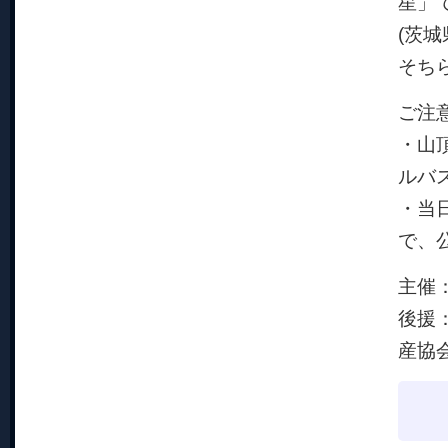
星」
(茨城
そち
ご注
・山
ルバ
・当
で、
主催
後援
産協