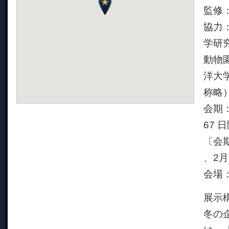
監修
協力
学研究
動物
洋大
称略
会期：2
67 
〔会期中
、2月
会場
展示
冬の