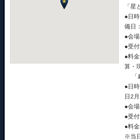
「星
●日時
備日
●会
●受
●料
算・
「劇
●日時
日2
●会
●受
●料
※当