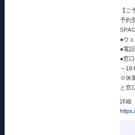
【ご
予約受
SP
●ウ
●電話
●窓口
～18:
※休業
と窓
詳細
https