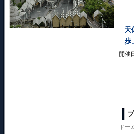
天
歩
開催
ドー