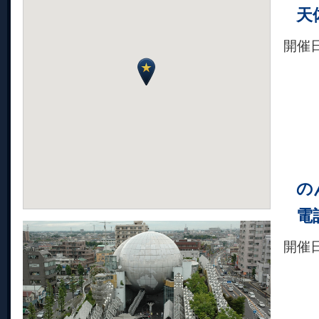
天
開催
の
電
開催