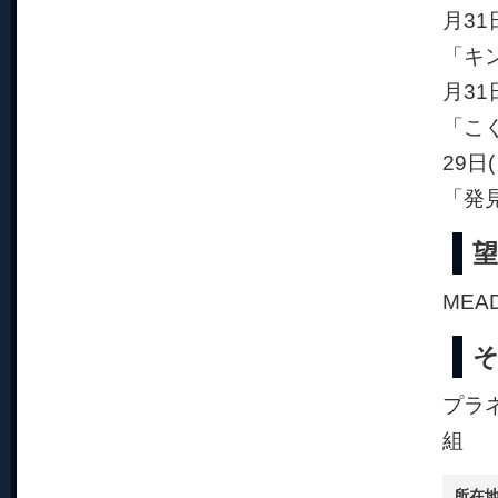
月31
「キ
月31日
「こぐ
29日(
「発見
望
MEA
プラ
組
所在