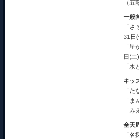
（五
一般
「さ
31日(
「星
日(土
「水と
キッ
「たな
「まん
「みえ
全天
「名