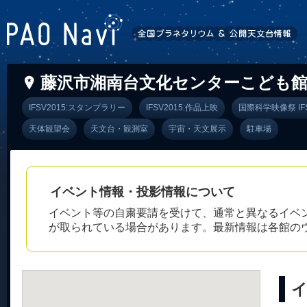
藤沢市湘南台文化センターこども館
IFSV2015:スタンプラリー
IFSV2015:作品上映
国際科学映像祭 IFS
天体観望会
天文台・観測室
宇宙・天文展示
駐車場
イベント情報・投影情報について
イベント等の自粛要請を受けて、通常と異なるイベ
が取られている場合があります。最新情報は各館の