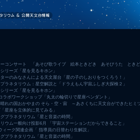
ミリーコンサート 「あそび歌ライブ 絵本ときどき あそびうた とき
めてシリーズ「星を見るキホン」
ポーターのみなさんによる天文屋台「星の子のしおりをつくろう！」
- プラネタリウム：星空解説と「ドラえもん宇宙ふしぎ大探検２」
めてシリーズ「星を見るキホン」
文台コラボワークショップ「丸太の輪切りで星座ペンダント」
展「晴れの国おかやまの そら・空・宙 ～あさくちに天文台ができたヒミ
ップ「星座を立体的に見てみる」
リングプラネタリウム「星と音楽の時間」
ネタリウム一般向け投影6月 「宇宙ステーションだからできること」
･ウィーク関連企画「 指導員の日替わり生解説」
リングプラネタリウム「星と音楽の時間」