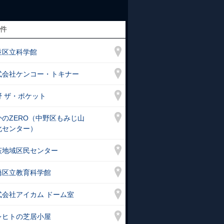
件
並区立科学館
式会社ケンコー・トキナー
野 ザ・ポケット
き「MOON LIGHT」
かのZERO（中野区もみじ山
化センター）
荻地域区民センター
橋区立教育科学館
 ユーフォニアムとマリンバの
式会社アイカム ドーム室
レヒトの芝居小屋