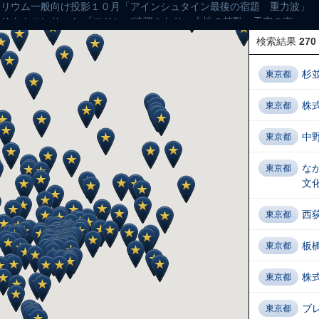
ネタリウム一般向け投影１０月「アインシュタイン最後の宿題 重力波」
ネタリウムコンサート 「マリンバ連弾ふわり～大地の鼓動、天空の声～」
タリウム一般向け投影12月「日本の星絶景」
検索結果
270
ネタリウム特別投影「クリスマスの星空」
リングプラネタリウム「熟睡プラ寝たリウム」
杉
東京都
ネタリウム一般向け投影2月 「ギリシャ神話シリーズ～女神図鑑～」
リングプラネタリウム「星と音楽の時間」(ロックの日）
株
東京都
リングプラネタリウム「七夕前夜発～ 気ままに宇宙旅行」
- 透明化石レプリカを作ろう
中
東京都
栃木県子ども総合科学館） - プラネタリウム特別番組 星と音楽のひとと
リングプラネタリウム「星と香りのヒーリングタイム」
な
東京都
ネタリウムコンサート12月「星空と癒しのギターコンサート」
文
星の造形～
ネタリウム一般向け投影１２月「彗星と流星群」
西
東京都
ネタリウム特別投影「クリスマスの星空」
タリウム ウクレレコンサート～春夏秋冬・HARU～
- 親子ヨガ＆星のワークショップ
板
東京都
リングプラネタリウム「星と音楽の時間」
期】プラネタリウムコンサート「外囿祥一郎＆西久保友広コンサート ～
株
東京都
企画展「星座展 ーギリシャ神話からキトラ古墳までー」
ブ
東京都