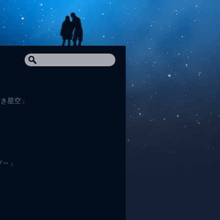
どき星空」
ツ～」