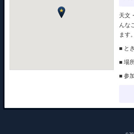
天文
んな
ます
■ と
■ 
■ 参