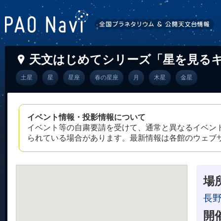
天文はじめてシリーズ「星を見る
土星
星
星座
春の星座
月
木星
金星
イベント情報・投影情報について
イベント等の自粛要請を受けて、通常と異なるイベン
られている場合があります。最新情報は各館のウェブ
場
長
開