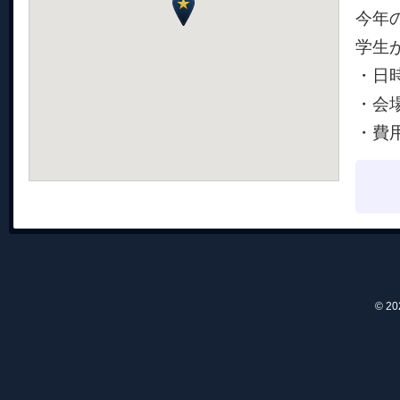
今年
学生
・日時
・会
・費
© 2