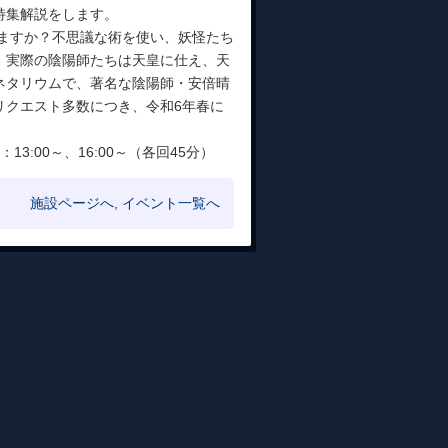
特集解説をします。
べますか？不思議な術を使い、妖怪たち
、実際の陰陽師たちは天皇に仕え、天
ネタリウムで、著名な陰陽師・安倍晴
リクエスト多数につき、令和6年春に
3:00～、16:00～（各回45分）
施設ページへ
,
イベント一覧へ