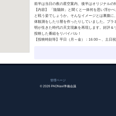
前半は当日の夜の星空案内、後半はオリジナルの
【内容】 「陰陽師」と聞くと一体何を思い浮か
と戦う姿でしょうか。そんなイメージとは裏腹に
体観測をしたり暦を作ったりしていました。プラ
明が生きた時代の天文現象を再現します。好評＆
投映した番組をリバイバル！
【投映時刻等】平日（月～金）：16:00～、土日祝：1
管理ページ
© 2026 PAONavi準備会議