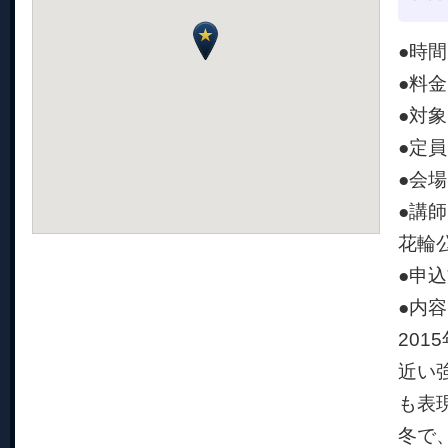
●時間／
●料
●対
●定員
●会
●講
花輪
●申
●内
20
近い
も表
冬で