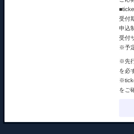
■tic
受付期
申込
受付
※予
※先
を必
※ti
をご