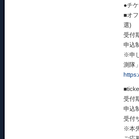
●チ
■オ
選)
受付期
申込
※申
測隊
https
■tic
受付期
申込
受付
※本先
ご応