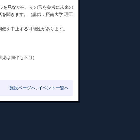
デルを見ながら、その形を参考に未来の
話を聞きます。（講師：摂南大学 理工
開催を中止する可能性があります。
学児は同伴も不可）
施設ページへ
,
イベント一覧へ