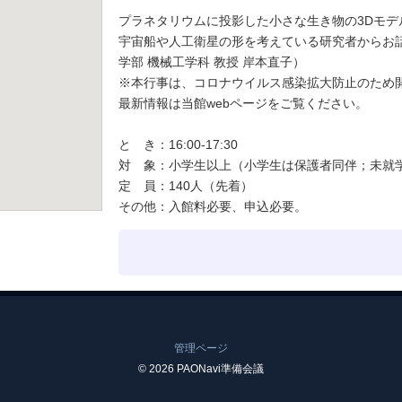
プラネタリウムに投影した小さな生き物の3Dモ
宇宙船や人工衛星の形を考えている研究者からお
学部 機械工学科 教授 岸本直子）
※本行事は、コロナウイルス感染拡大防止のため
最新情報は当館webページをご覧ください。
と き：16:00-17:30
対 象：小学生以上（小学生は保護者同伴；未就
定 員：140人（先着）
その他：入館料必要、申込必要。
管理ページ
© 2026 PAONavi準備会議