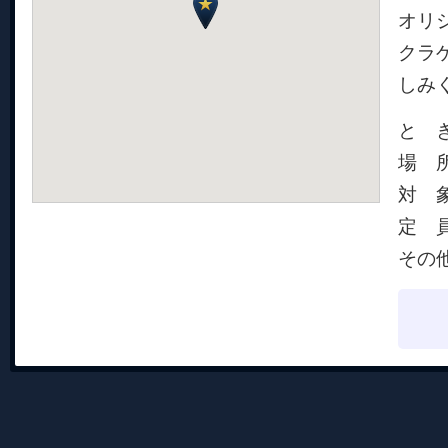
オリ
クラ
しみ
と き 
場 
対 
定 
その他