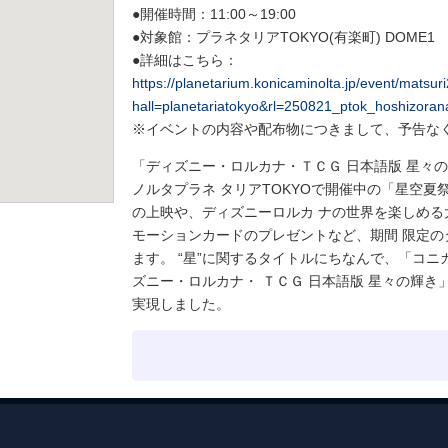
●開催時間：11:00～19:00
●対象館：プラネタリアTOKYO(有楽町) DOME1
●詳細はこちら：
https://planetarium.konicaminolta.jp/event/matsur
hall=planetariatokyo&rl=250821_ptok_hoshizoran
※イベントの内容や配布物につきまして、予告な
「ディズニー・ロルカナ・ＴＣＧ 日本語版 星々
ノルタプラネ タリアTOKYOで開催中の「星空
の上映や、ディズニーロルカ ナの世界を楽しめ
モーションカードのプレゼントなど、期間 限定
ます。 “星”に関するタイトルにちなんで、「コ
ズニー・ロルカナ・ ＴＣＧ 日本語版 星々の輝
実現しました。