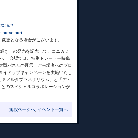
i2025/?
atsumatsuri
く変更となる場合がございます。
の輝き」の発売を記念して、コニカミ
夏祭り」会場では、特別トレーラー映像
る大型パネルの展示、ご来場者へのプロ
のタイアップキャンペーンを実施いたし
ニカミノルタプラネタリウム」と「ディ
き」とのスペシャルコラボレーションが
施設ページへ
,
イベント一覧へ