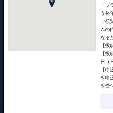
「プ
う長
ご観
ムの
なる
【投
【投映
日（日
【申
※申
※受