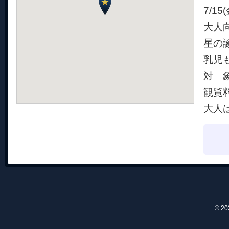
7/15
大人
星の
乳児
対 
観覧
大人
© 2