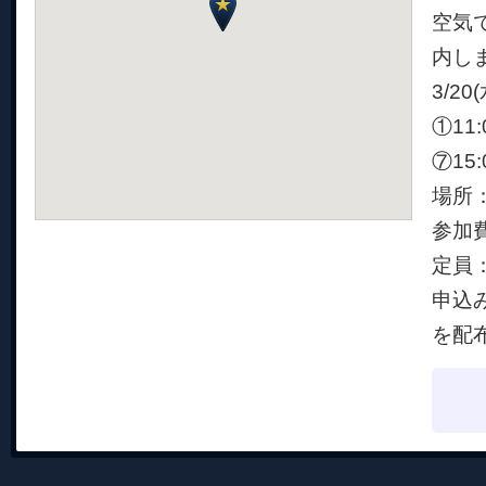
空気
内し
3/20
①11:
⑦15
場所：
参加
定員：
申込み
を配