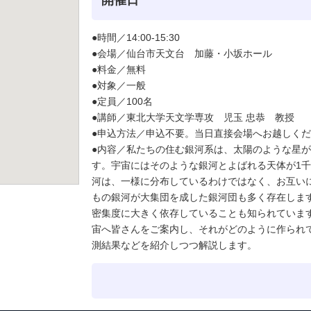
開催日
●時間／14:00-15:30
●会場／仙台市天文台 加藤・小坂ホール
●料金／無料
●対象／一般
●定員／100名
●講師／東北大学天文学専攻 児玉 忠恭 教授
●申込方法／申込不要。当日直接会場へお越しく
●内容／私たちの住む銀河系は、太陽のような星
す。宇宙にはそのような銀河とよばれる天体が1
河は、一様に分布しているわけではなく、お互い
もの銀河が大集団を成した銀河団も多く存在しま
密集度に大きく依存していることも知られていま
宙へ皆さんをご案内し、それがどのように作られ
測結果などを紹介しつつ解説します。