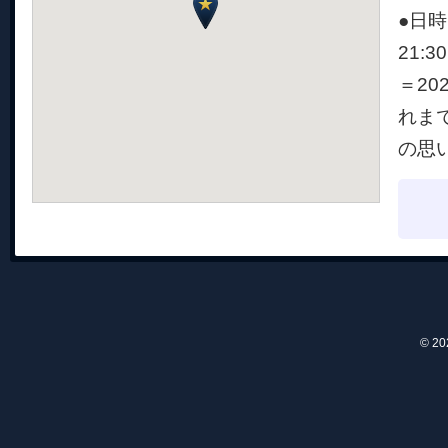
●日時＝
21:
＝2
れま
の思
© 2