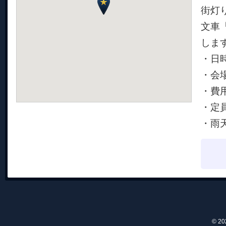
街灯
文車
しま
・日時
・会場
・費
・定
・雨
© 2