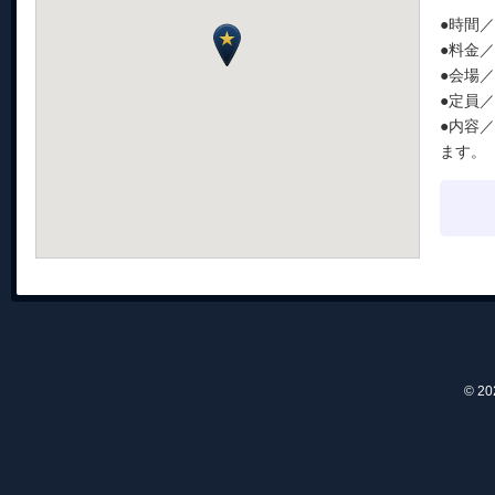
●時間／
●料金
●会場
●定員
●内容
ます。
© 2