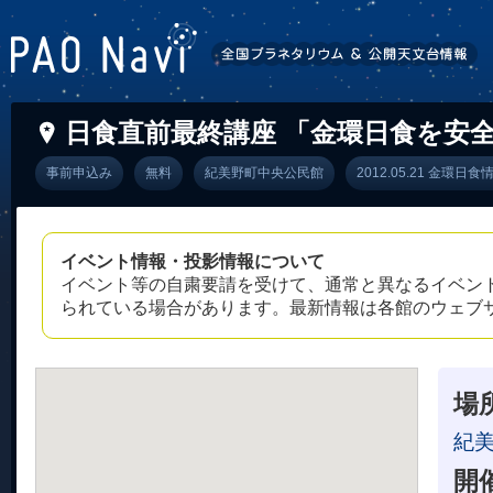
日食直前最終講座 「金環日食を安
事前申込み
無料
紀美野町中央公民館
2012.05.21 金環日食
イベント情報・投影情報について
イベント等の自粛要請を受けて、通常と異なるイベン
られている場合があります。最新情報は各館のウェブ
場
紀
開