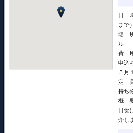
日 
まで
場 
ル
費 
申込み
５月
定 員
持ち
概 
日食
介し