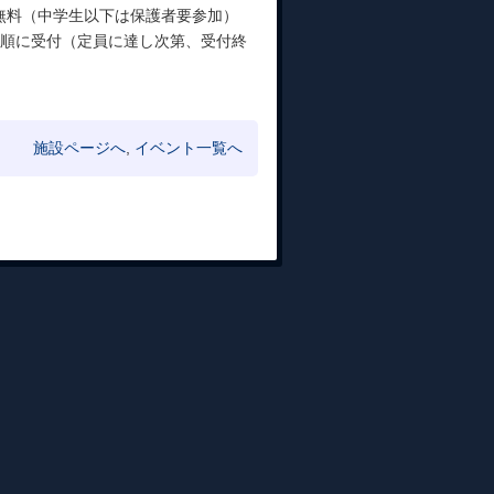
満無料（中学生以下は保護者要参加）
で先着順に受付（定員に達し次第、受付終
施設ページへ
,
イベント一覧へ