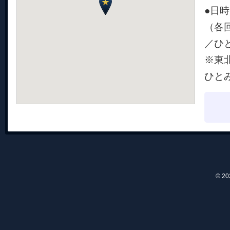
●日時
（各回
／ひ
※東
ひと
© 2