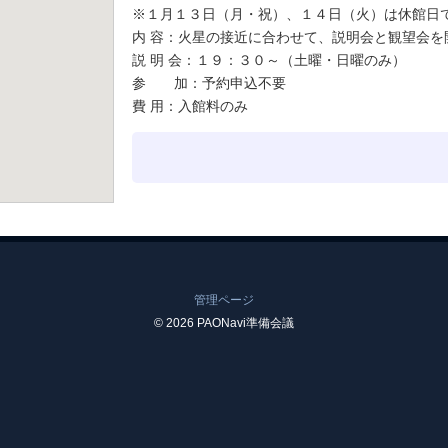
※１月１３日（月・祝）、１４日（火）は休館日
内 容：火星の接近に合わせて、説明会と観望会を
説 明 会：１９：３０～（土曜・日曜のみ）
参 加：予約申込不要
費 用：入館料のみ
管理ページ
© 2026 PAONavi準備会議