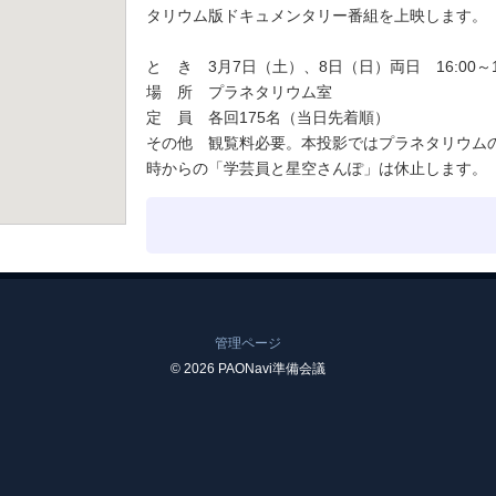
タリウム版ドキュメンタリー番組を上映します。
と き 3月7日（土）、8日（日）両日 16:00～16
場 所 プラネタリウム室
定 員 各回175名（当日先着順）
その他 観覧料必要。本投影ではプラネタリウムの
時からの「学芸員と星空さんぽ」は休止します。
管理ページ
© 2026 PAONavi準備会議