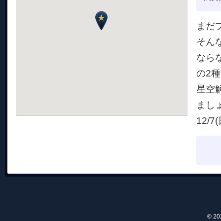
まだ
そん
なら
の2
星空
まし
12/7
© 2