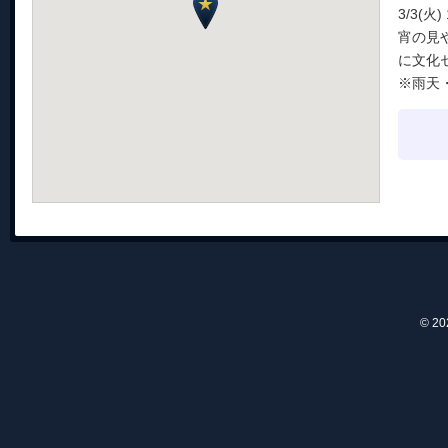
3/3(火)
宵の見
に文化
※雨天
© 2