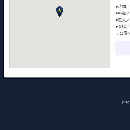
●時間／1
●料金
●定員
●会場
※公園
© 2