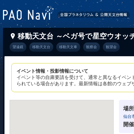
移動天文台 ～ベガ号で星空ウオッ
望遠鏡
移動天文台
移動天文車
観察会
観望会
イベント情報・投影情報について
イベント等の自粛要請を受けて、通常と異なるイベン
られている場合があります。最新情報は各館のウェブ
場所
仙台
開催