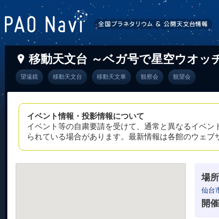
移動天文台 ～ベガ号で星空ウオッ
望遠鏡
移動天文台
移動天文車
観察会
観望会
イベント情報・投影情報について
イベント等の自粛要請を受けて、通常と異なるイベン
られている場合があります。最新情報は各館のウェブ
場所
仙台
開催