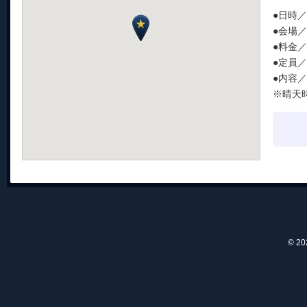
●日時／1
●会場
●料金
●定員
●内容
※晴天
© 2