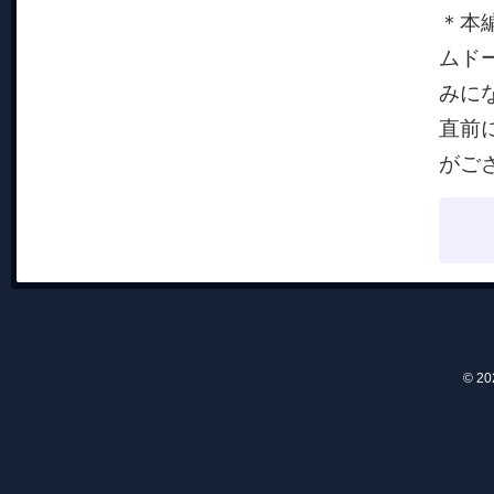
＊本
ムド
みに
直前
がご
© 2