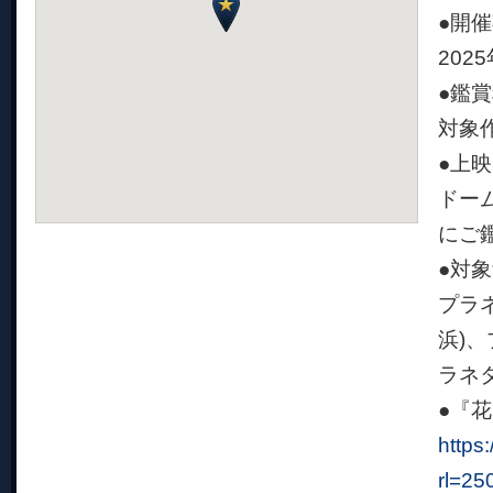
●開
202
●鑑
対象
●上
ドー
にご
●対
プラネ
浜)、
ラネタ
●『
https
rl=25