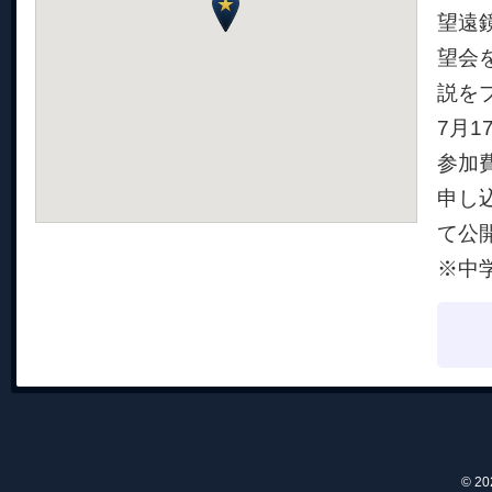
望遠
望会
説を
7月1
参加費
申し
て公
※中
© 2