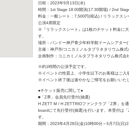
日程：2023年9月13日(水)
時間：1st Stage 18:00開演(17:30開場) / 2nd Sta
料金：一般シート：7,500円(税込) / リラックスシー
公演4席限定
※『リラックスシート』は1枚のチケット料金に大
す。
場所：バンドー神戸青少年科学館ドームシアター(
主催：神戸市/コニカミノルタプラネタリウム株式
企画制作：コニカミノルタプラネタリウム株式会
※約1時間の公演予定です。
※イベントの性質上、小学生以下のお客様はご入
※イベント終了後は速やかなご帰宅をお願いいた
●チケット販売に関して●
■「Z界」会員先行受付(抽選)
H ZETT M / H ZETTRIOファンクラブ「Z界」
boardにて先行受付(抽選)を行います。本受付
す。
期間：2023年4月28日(金)10時00分～5月7日(日)2