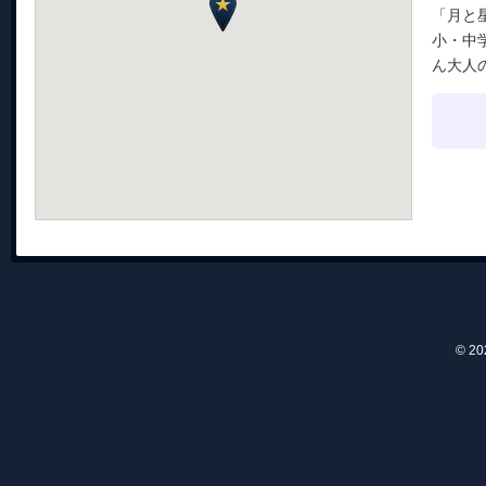
「月と
小・中
ん大人
© 2