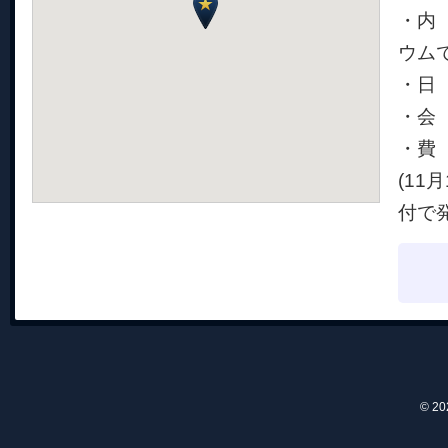
・内
ウム
・日 
・会
・費 
(1
付で
© 2